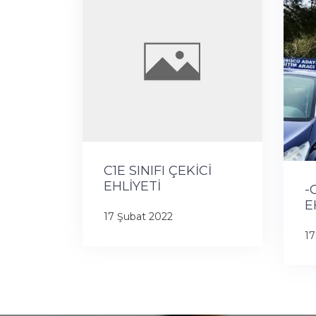
C1E SINIFI ÇEKİCİ
EHLİYETİ
-
E
17 Şubat 2022
17