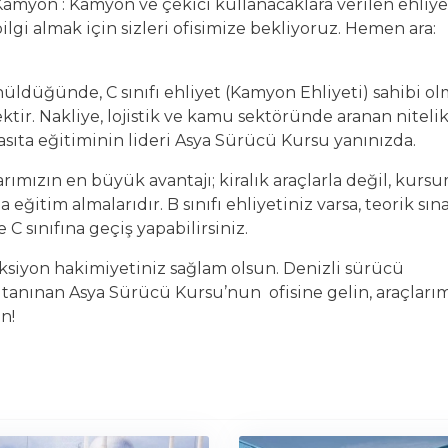
Kamyon : Kamyon ve çekici kullanacaklara verilen ehliyet
gi almak için sizleri ofisimize bekliyoruz. Hemen ara:
şünüldüğünde,
C sınıfı ehliyet
(Kamyon Ehliyeti) sahibi o
ektir. Nakliye, lojistik ve kamu sektöründe aranan nitelik
asıta eğitiminin lideri
Asya Sürücü Kursu
yanınızda.
rımızın en büyük avantajı; kiralık araçlarla değil, kur
eğitim almalarıdır. B sınıfı ehliyetiniz varsa, teorik sın
 sınıfına geçiş yapabilirsiniz.
eksiyon hakimiyetiniz sağlam olsun.
Denizli sürücü
 tanınan Asya Sürücü Kursu’nun ofisine gelin, araçlarım
n!