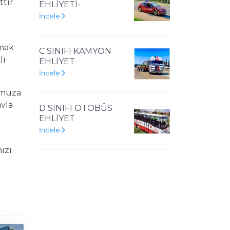
tir.
EHLİYETİ-
İncele
lmak
C SINIFI KAMYON
li
EHLİYET
İncele
sumuza
avla
D SINIFI OTOBÜS
EHLİYET
İncele
ızı